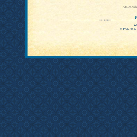
(Photo: coll
R
La
© 1996-2006, P